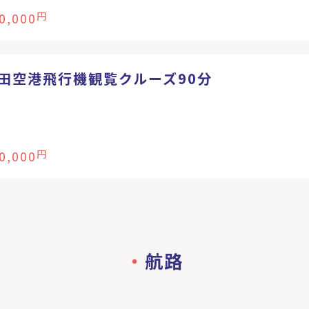
0,000
円
田空港飛行機観覧クルーズ90分
0,000
円
航路