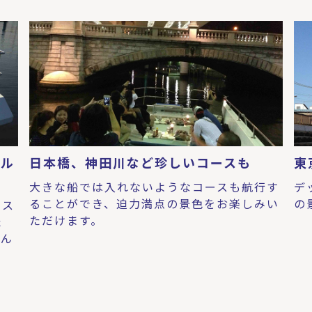
クル
日本橋、神田川など珍しいコースも
東
大きな船では入れないようなコースも航行す
デ
ることができ、迫力満点の景色をお楽しみい
の
ース
ただけます。
た
なん