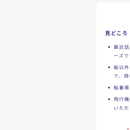
見どころ
最近話
ーズで
船以外
で、飛
船着場
飛行機
いただ