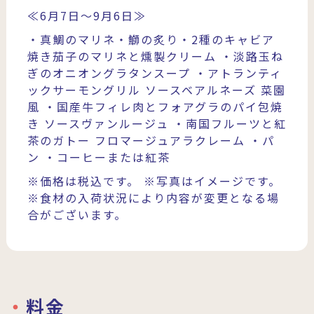
≪6月7日～9月6日≫
・真鯛のマリネ・鰤の炙り・2種のキャビア
焼き茄子のマリネと燻製クリーム
・淡路玉ね
ぎのオニオングラタンスープ
・アトランティ
ックサーモングリル ソースベアルネーズ 菜園
風
・国産牛フィレ肉とフォアグラのパイ包焼
き ソースヴァンルージュ
・南国フルーツと紅
茶のガトー フロマージュアラクレーム
・パ
ン
・コーヒーまたは紅茶
※価格は税込です。
※写真はイメージです。
※食材の入荷状況により内容が変更となる場
合がございます。
料金